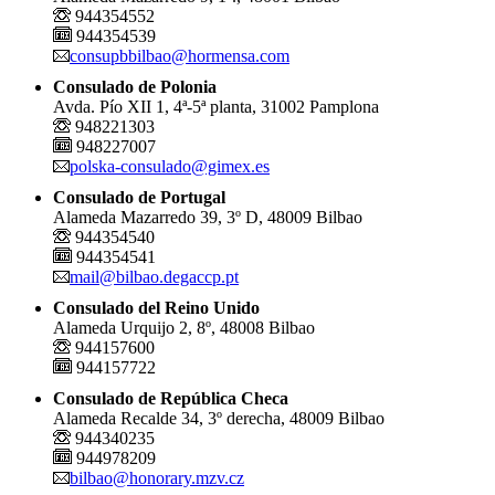
944354552
944354539
consupbbilbao@hormensa.com
Consulado de Polonia
Avda. Pío XII 1, 4ª-5ª planta, 31002 Pamplona
948221303
948227007
polska-consulado@gimex.es
Consulado de Portugal
Alameda Mazarredo 39, 3º D, 48009 Bilbao
944354540
944354541
mail@bilbao.degaccp.pt
Consulado del Reino Unido
Alameda Urquijo 2, 8º, 48008 Bilbao
944157600
944157722
Consulado de República Checa
Alameda Recalde 34, 3º derecha, 48009 Bilbao
944340235
944978209
bilbao@honorary.mzv.cz