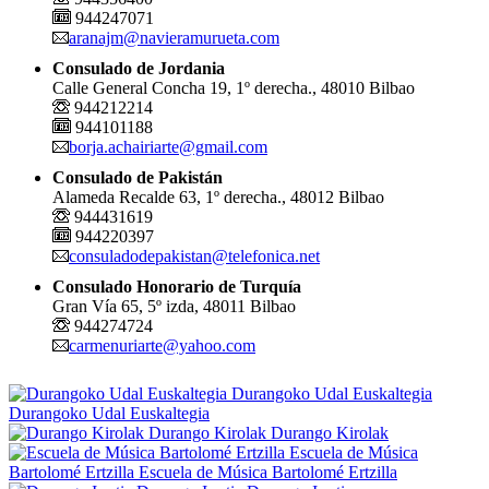
944247071
aranajm@navieramurueta.com
Consulado de Jordania
Calle General Concha 19, 1º derecha., 48010 Bilbao
944212214
944101188
borja.achairiarte@gmail.com
Consulado de Pakistán
Alameda Recalde 63, 1º derecha., 48012 Bilbao
944431619
944220397
consuladodepakistan@telefonica.net
Consulado Honorario de Turquía
Gran Vía 65, 5º izda, 48011 Bilbao
944274724
carmenuriarte@yahoo.com
Durangoko Udal Euskaltegia
Durangoko Udal Euskaltegia
Durango Kirolak
Durango Kirolak
Escuela de Música
Bartolomé Ertzilla
Escuela de Música Bartolomé Ertzilla