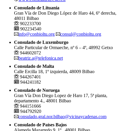
Consulado de Lituania
Gran Vía de Don Diego López de Haro 44, 6º derecha,
48011 Bilbao
902233700
902234540
info@conbioltu.org
consul@conbioltu.org
Consulado de Luxemburgo
Calle Particular de Ormaeche, nº 6 – 4º, 48992 Getxo
944602072
beatriz.a@telefonica.net
Consulado de Malta
Calle Ercilla 18, 1º izquierda, 48009 Bilbao
944267401
944241182
Consulado de Noruega
Gran Vía Don Diego Lopez de Haro 17, 5ª planta,
departamento 4., 48001 Bilbao
944151666
944792920
consulado.gral.nor.bilbao@vicinaycadenas.com
Consulado de Países Bajos
Alameda Mazarredo 9, 1º., 48001 Bilbao