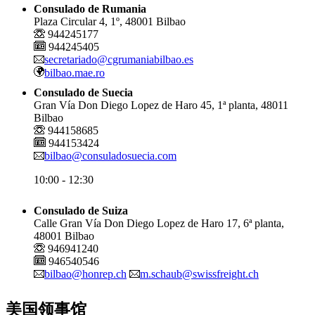
Consulado de Rumania
Plaza Circular 4, 1º, 48001 Bilbao
944245177
944245405
secretariado@cgrumaniabilbao.es
bilbao.mae.ro
Consulado de Suecia
Gran Vía Don Diego Lopez de Haro 45, 1ª planta, 48011
Bilbao
944158685
944153424
bilbao@consuladosuecia.com
10:00 - 12:30
Consulado de Suiza
Calle Gran Vía Don Diego Lopez de Haro 17, 6ª planta,
48001 Bilbao
946941240
946540546
bilbao@honrep.ch
m.schaub@swissfreight.ch
美国领事馆