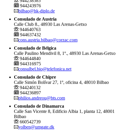
944238585
944243976
bilbao@hk-diplo.de
Consulado de Austria
Calle Club 8., 48930 Las Arenas-Getxo
944640763
944637432
cons.austria.bilbao@corzac.com
Consulado de Bélgica
Calle Paulino Mendivil 8, 1º., 48930 Las Arenas-Getxo
944644840
944316975
consulbel.bio@telefonica.net
Consulado de Chipre
Calle Simón Bolívar 27, 1º, oficina 4, 48010 Bilbao
944240132
944236897
philios.andreou@bts.com
Consulado de Dinamarca
Calle San Vicente 8, Edificio Albia 1, planta 12, 48001
Bilbao
660542739
yolben@umgate.dk