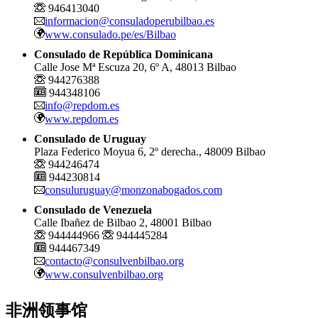
946413040
informacion@consuladoperubilbao.es
www.consulado.pe/es/Bilbao
Consulado de República Dominicana
Calle Jose Mª Escuza 20, 6º A, 48013 Bilbao
944276388
944348106
info@repdom.es
www.repdom.es
Consulado de Uruguay
Plaza Federico Moyua 6, 2º derecha., 48009 Bilbao
944246474
944230814
consuluruguay@monzonabogados.com
Consulado de Venezuela
Calle Ibañez de Bilbao 2, 48001 Bilbao
944444966
944445284
944467349
contacto@consulvenbilbao.org
www.consulvenbilbao.org
非洲领事馆