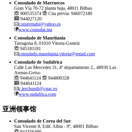
Consulado de Marruecos
Gran Vía 70-72 planta baja, 48011 Bilbao
900535374
Cita previa: 946072180
944027120
consremabi@yahoo.es
www.consulat.ma
Consulado de Mauritania
Tarragona 8, 01010 Vitoria-Gasteiz
945181181
consulado.mauritania.vitoria@gmail.com
Consulado de Sudáfrica
Calle Las Mercedes 31, 4º departamento 2., 48930 Las
Arenas-Getxo
944641124
944800328
944641124
c.lerchundi@cgac.es
www.sudafrica.com
亚洲领事馆
Consulado de Corea del Sur
San Vicente 8, Edif. Albia - 9º, 48001 Bilbao
944356400