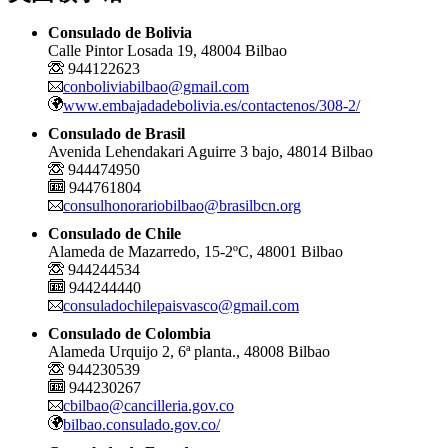
Consulado de Bolivia
Calle Pintor Losada 19, 48004 Bilbao
944122623
conboliviabilbao@gmail.com
www.embajadadebolivia.es/contactenos/308-2/
Consulado de Brasil
Avenida Lehendakari Aguirre 3 bajo, 48014 Bilbao
944474950
944761804
consulhonorariobilbao@brasilbcn.org
Consulado de Chile
Alameda de Mazarredo, 15-2ºC, 48001 Bilbao
944244534
944244440
consuladochilepaisvasco@gmail.com
Consulado de Colombia
Alameda Urquijo 2, 6ª planta., 48008 Bilbao
944230539
944230267
cbilbao@cancilleria.gov.co
bilbao.consulado.gov.co/