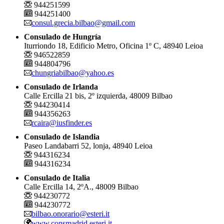
944251599
944251400
consul.grecia.bilbao@gmail.com
Consulado de Hungría
Iturriondo 18, Edificio Metro, Oficina 1º C, 48940 Leioa
946522859
944804796
chungriabilbao@yahoo.es
Consulado de Irlanda
Calle Ercilla 21 bis, 2º izquierda, 48009 Bilbao
944230414
944356263
rcaira@iusfinder.es
Consulado de Islandia
Paseo Landabarri 52, lonja, 48940 Leioa
944316234
944316234
Consulado de Italia
Calle Ercilla 14, 2ºA., 48009 Bilbao
944230772
944230772
bilbao.onorario@esteri.it
www.consmadrid.esteri.it