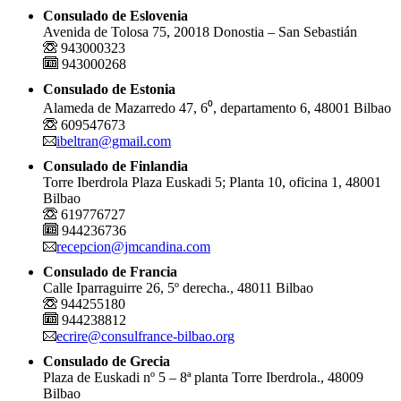
Consulado de Eslovenia
Avenida de Tolosa 75, 20018 Donostia – San Sebastián
943000323
943000268
Consulado de Estonia
Alameda de Mazarredo 47, 6⁰, departamento 6, 48001 Bilbao
609547673
ibeltran@gmail.com
Consulado de Finlandia
Torre Iberdrola Plaza Euskadi 5; Planta 10, oficina 1, 48001
Bilbao
619776727
944236736
recepcion@jmcandina.com
Consulado de Francia
Calle Iparraguirre 26, 5º derecha., 48011 Bilbao
944255180
944238812
ecrire@consulfrance-bilbao.org
Consulado de Grecia
Plaza de Euskadi nº 5 – 8ª planta Torre Iberdrola., 48009
Bilbao