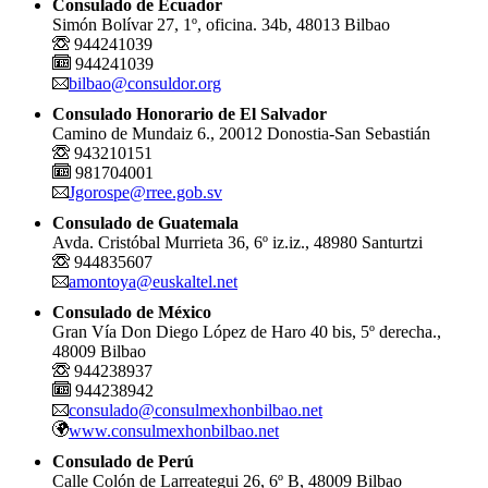
Consulado de Ecuador
Simón Bolívar 27, 1º, oficina. 34b, 48013 Bilbao
944241039
944241039
bilbao@consuldor.org
Consulado Honorario de El Salvador
Camino de Mundaiz 6., 20012 Donostia-San Sebastián
943210151
981704001
Jgorospe@rree.gob.sv
Consulado de Guatemala
Avda. Cristóbal Murrieta 36, 6º iz.iz., 48980 Santurtzi
944835607
amontoya@euskaltel.net
Consulado de México
Gran Vía Don Diego López de Haro 40 bis, 5º derecha.,
48009 Bilbao
944238937
944238942
consulado@consulmexhonbilbao.net
www.consulmexhonbilbao.net
Consulado de Perú
Calle Colón de Larreategui 26, 6º B, 48009 Bilbao