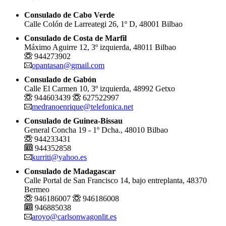
Consulado de Cabo Verde
Calle Colón de Larreategi 26, 1º D, 48001 Bilbao
Consulado de Costa de Marfil
Máximo Aguirre 12, 3º izquierda, 48011 Bilbao
944273902
opantasan@gmail.com
Consulado de Gabón
Calle El Carmen 10, 3º izquierda, 48992 Getxo
944603439
627522997
medranoenrique@telefonica.net
Consulado de Guinea-Bissau
General Concha 19 - 1º Dcha., 48010 Bilbao
944233431
944352858
kurriti@yahoo.es
Consulado de Madagascar
Calle Portal de San Francisco 14, bajo entreplanta, 48370
Bermeo
946186007
946186008
946885038
aroyo@carlsonwagonlit.es