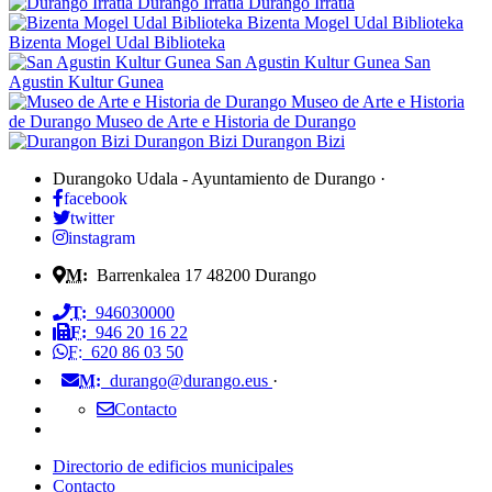
Durango Irratia
Durango Irratia
Bizenta Mogel Udal Biblioteka
Bizenta Mogel Udal Biblioteka
San Agustin Kultur Gunea
San
Agustin Kultur Gunea
Museo de Arte e Historia
de Durango
Museo de Arte e Historia de Durango
Durangon Bizi
Durangon Bizi
Durangoko Udala - Ayuntamiento de Durango
·
facebook
twitter
instagram
M:
Barrenkalea 17
48200
Durango
T:
946030000
F:
946 20 16 22
F:
620 86 03 50
M:
durango@durango.eus
·
Contacto
Directorio de edificios municipales
Contacto