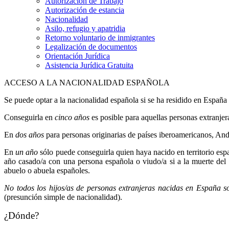
Autorización de Trabajo
Autorización de estancia
Nacionalidad
Asilo, refugio y apatridia
Retorno voluntario de inmigrantes
Legalización de documentos
Orientación Jurídica
Asistencia Jurídica Gratuita
ACCESO A LA NACIONALIDAD ESPAÑOLA
Se puede optar a la nacionalidad española si se ha residido en Españ
Conseguirla en
cinco años
es posible para aquellas personas extranje
En
dos años
para personas originarias de países iberoamericanos, Ando
En
un año
sólo puede conseguirla quien haya nacido en territorio esp
año casado/a con una persona española o viudo/a si a la muerte del
abuelo o abuela españoles.
No todos los hijos/as de personas extranjeras nacidas en España s
(presunción simple de nacionalidad).
¿Dónde?