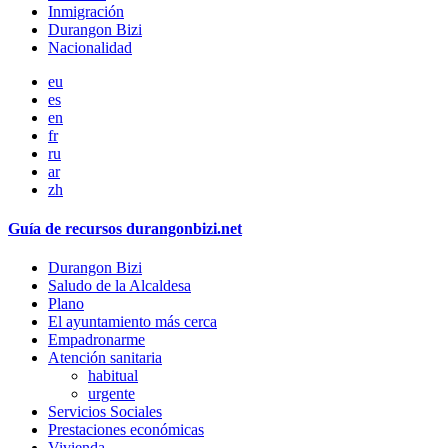
Inmigración
Durangon Bizi
Nacionalidad
eu
es
en
fr
ru
ar
zh
Guía de recursos durangonbizi.net
Durangon Bizi
Saludo de la Alcaldesa
Plano
El ayuntamiento más cerca
Empadronarme
Atención sanitaria
habitual
urgente
Servicios Sociales
Prestaciones económicas
Vivienda