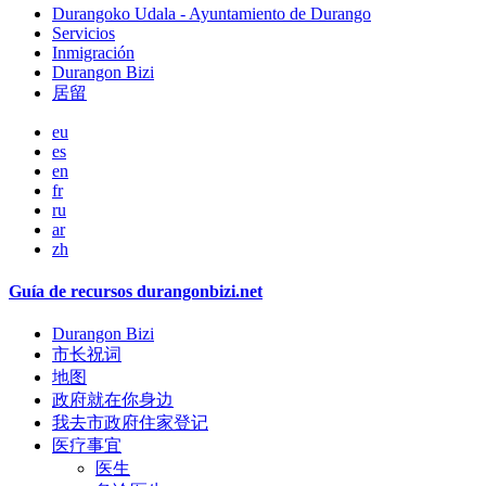
Durangoko Udala - Ayuntamiento de Durango
Servicios
Inmigración
Durangon Bizi
居留
eu
es
en
fr
ru
ar
zh
Guía de recursos durangonbizi.net
Durangon Bizi
市长祝词
地图
政府就在你身边
我去市政府住家登记
医疗事宜
医生