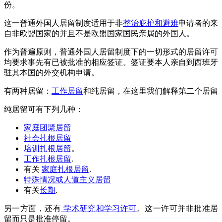
份。
这一普通外国人居留制度适用于非
整治庇护和避难
申请者的来
自非欧盟国家的并且不是欧盟国家国民亲属的外国人。
作为普遍原则，普通外国人居留制度下的一切形式的居留许可
均要求事先有已被批准的相应签证。签证要本人亲自到西班牙
驻其本国的外交机构申请。
有两种居留：
工作居留
和纯居留，在这里我们解释第二个居留
纯居留可有下列几种：
家庭团聚居留
社会扎根居留
培训扎根居留
。
工作扎根居留
.
有关
家庭扎根居留
.
特殊情况或人道主义居留
有关
长期
.
另一方面，还有
学术研究和学习许可
。这一许可并非批准居
留而只是批准停留。