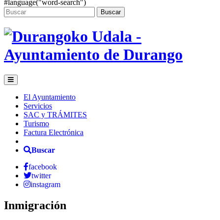
#language("word-search")
Buscar
El Ayuntamiento
Servicios
SAC y TRÁMITES
Turismo
Factura Electrónica
Buscar
facebook
twitter
instagram
Inmigración