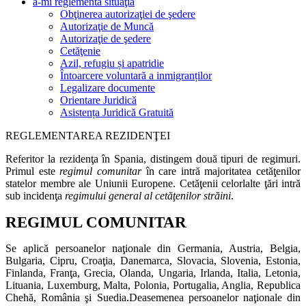
a-mi reglementa situaţia
Obţinerea autorizaţiei de şedere
Autorizaţie de Muncă
Autorizaţie de şedere
Cetăţenie
Azil, refugiu și apatridie
Întoarcere voluntară a inmigranților
Legalizare documente
Orientare Juridică
Asistența Juridică Gratuită
REGLEMENTAREA REZIDENŢEI
Referitor la rezidenţa în Spania, distingem două tipuri de regimuri.
Primul este
regimul comunitar
în care intră majoritatea cetăţenilor
statelor membre ale Uniunii Europene. Cetăţenii celorlalte ţări intră
sub incidenţa
regimului general al cetăţenilor străini
.
REGIMUL COMUNITAR
Se aplică persoanelor naţionale din Germania, Austria, Belgia,
Bulgaria, Cipru, Croaţia, Danemarca, Slovacia, Slovenia, Estonia,
Finlanda, Franţa, Grecia, Olanda, Ungaria, Irlanda, Italia, Letonia,
Lituania, Luxemburg, Malta, Polonia, Portugalia, Anglia, Republica
Chehă, România şi Suedia.Deasemenea persoanelor naţionale din