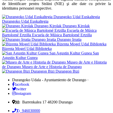
de Identificare pentru Străini (NIE) şi alte date cu privire la
identitatea persoanei respective.
Durangoko Udal Euskaltegia
Durangoko Udal Euskaltegia
Durango Kirolak
Durango Kirolak
Escuela de Música
Bartolomé Ertzilla
Escuela de Música Bartolomé Ertzilla
Durango Irratia
Durango Irratia
Bizenta Mogel Udal Biblioteka
Bizenta Mogel Udal Biblioteka
San Agustin Kultur Gunea
San
Agustin Kultur Gunea
Museo de Arte e Historia
de Durango
Museo de Arte e Historia de Durango
Durangon Bizi
Durangon Bizi
Durangoko Udala - Ayuntamiento de Durango
·
facebook
twitter
instagram
M:
Barrenkalea 17
48200
Durango
T:
946030000