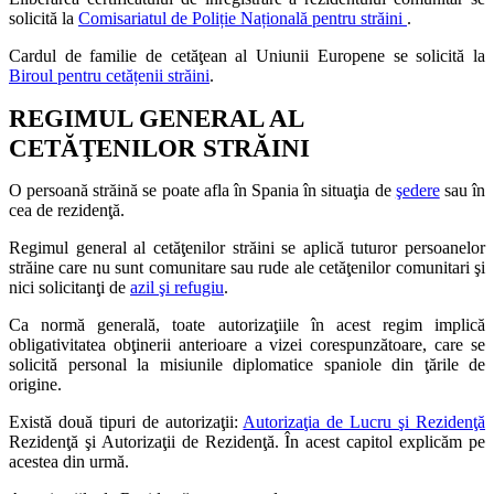
solicită la
Comisariatul de Poliție Națională pentru străini
.
Cardul de familie de cetăţean al Uniunii Europene se solicită la
Biroul pentru cetățenii străini
.
REGIMUL GENERAL AL
CETĂŢENILOR STRĂINI
O persoană străină se poate afla în Spania în situaţia de
şedere
sau în
cea de rezidenţă.
Regimul general al cetăţenilor străini se aplică tuturor persoanelor
străine care nu sunt comunitare sau rude ale cetăţenilor comunitari şi
nici solicitanţi de
azil şi refugiu
.
Ca normă generală, toate autorizaţiile în acest regim implică
obligativitatea obţinerii anterioare a vizei corespunzătoare, care se
solicită personal la misiunile diplomatice spaniole din ţările de
origine.
Există două tipuri de autorizaţii:
Autorizaţia de Lucru şi Rezidenţă
Rezidenţă şi Autorizaţii de Rezidenţă. În acest capitol explicăm pe
acestea din urmă.