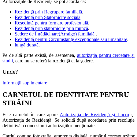
Autorizaţiile de Rezidenţă se pot acorda ca:
Rezidenţă prin Regrupare familială
.
Rezidenţă prin Statornicire socială
.
Reședință pentru formare profesională
.
Rezidenţă prin statornicire prin muncă
.
Şedere de Înrădăcinare(Arraigo) familială
.
Rezidenţă pentru Circumstanţe excepţionale sau umanitare
.
lungă durată
.
Pe de altă parte există, de asemenea,
autorizaţia pentru cercetare şi
studii
, care nu se referă la rezidenţă ci la şedere.
Unde?
Informaţii suplimentare
CARNETUL DE IDENTITATE PENTRU
STRĂINI
Este carnetul în care apare
Autorizaţia de Rezidenţă şi Lucru
şi
Autorizaţia de Rezidenţă. Se solicită după acordarea prin rezoluţie
definitivă a concesiunii autorizaţiilor menţionate.
Cardul conţine fotografia, amprenta digitală, numărul corespunzător