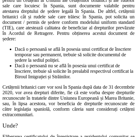
pentru un cetățean al Uniunii ale cetățenilor britanici și ale rudelor
sale care locuiesc în Spania, sunt documente valabile pentru
atestarea dreptului de ședere legală în Spania. De altfel, cetățenii
britanici cât și rudele sale care trăiesc în Spania, pot solicita un
document / permis de ședere conform modelului uniform standard
(TIE), care atestează calitatea de beneficiar al drepturilor prevăzute
în Acordul de Retragere. Pentru obținerea acestui document de
ședere:
Dacă o persoană se află în posesia unui certificat de înscriere
temporar sau permanent, trebuie să solicite documentul de
ședere la sediul poliției.
Dacă o persoană nu se află în posesia unui certificat de
înscriere, trebuie să solicite în prealabil respectivul certificat la
Biroul Imigrației și Străinilor.
Cetățenii britanici care vor sosi în Spania după data de 31 decembrie
2020, vor avea drepturi diferite, fie că este vorba despre drepturile
recunoscute în tratatele dintre Uniunea Europeană și Marea Britanie,
sau, în lipsa acestora, vor beneficia de drepturile recunoscute de
către legislația spaniolă, conform căreia sunt considerați cetățeni
extracomunitari.
Unde?
Eliberarea certificatului de înregistrare a rezidentului comunitar se