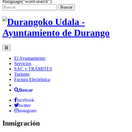
#language("word-search")
Buscar
El Ayuntamiento
Servicios
SAC y TRÁMITES
Turismo
Factura Electrónica
Buscar
facebook
twitter
instagram
Inmigración