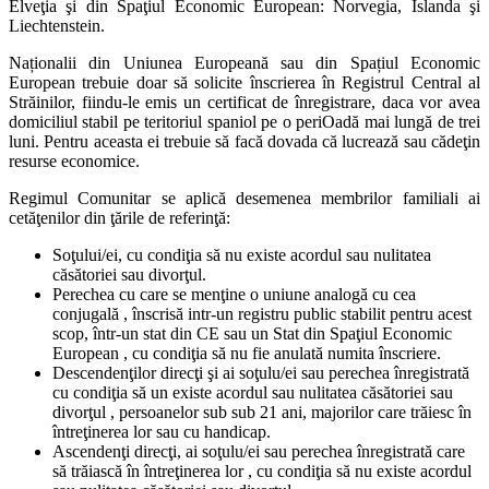
Elveţia şi din Spaţiul Economic European: Norvegia, Islanda şi
Liechtenstein.
Naționalii din Uniunea Europeană sau din Spațiul Economic
European trebuie doar să solicite înscrierea în Registrul Central al
Străinilor, fiindu-le emis un certificat de înregistrare, daca vor avea
domiciliul stabil pe teritoriul spaniol pe o periOadă mai lungă de trei
luni. Pentru aceasta ei trebuie să facă dovada că lucrează sau cădeţin
resurse economice.
Regimul Comunitar se aplică desemenea membrilor familiali ai
cetăţenilor din ţările de referinţă:
Soţului/ei, cu condiţia să nu existe acordul sau nulitatea
căsătoriei sau divorţul.
Perechea cu care se menţine o uniune analogă cu cea
conjugală , înscrisă intr-un registru public stabilit pentru acest
scop, într-un stat din CE sau un Stat din Spaţiul Economic
European , cu condiţia să nu fie anulată numita înscriere.
Descendenţilor direcţi şi ai soţulu/ei sau perechea înregistrată
cu condiţia să un existe acordul sau nulitatea căsătoriei sau
divorţul , persoanelor sub sub 21 ani, majorilor care trăiesc în
întreţinerea lor sau cu handicap.
Ascendenţi direcţi, ai soţulu/ei sau perechea înregistrată care
să trăiască în întreţinerea lor , cu condiţia să nu existe acordul