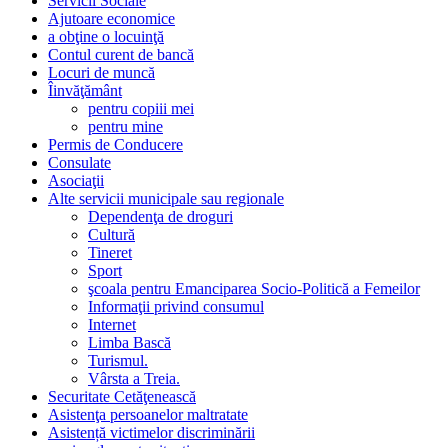
Servicii Sociale
Ajutoare economice
a obţine o locuinţă
Contul curent de bancă
Locuri de muncă
Îinvăţământ
pentru copiii mei
pentru mine
Permis de Conducere
Consulate
Asociaţii
Alte servicii municipale sau regionale
Dependenţa de droguri
Cultură
Tineret
Sport
şcoala pentru Emanciparea Socio-Politică a Femeilor
Informaţii privind consumul
Internet
Limba Bască
Turismul.
Vârsta a Treia.
Securitate Cetăţenească
Asistenţa persoanelor maltratate
Asistență victimelor discriminării