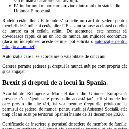
sau nulitatea căsătoriei sau divorţul.
Părinților unui minor care provine dintr-unul din statele din
Uniunea Europeană.
Rudele cetățenilor UE trebuie să solicite un card de ședere pentru
membrii de familie ai cetățenilor UE și sunt supuse acelorași condiții
de intrare ca și ceilalți străini. De asemenea, este necesar să
dovedească faptul că au un loc de muncă sau mijloace economice
(dacă nu îndeplinesc aceste cerințe, pot solicita o
autorizație pentru
întregirea familiei
).
Autorizaţia care li se acordă are o valabilitate de cinci ani.
Cererea permite şederea şi dreptul la muncă atât pe cont propriu cât
şi ca angajat.
Brexit și dreptul de a locui în Spania.
Acordul de Retragere a Marii Britanii din Uniunea Europeană
prevede că cetățenii care provin din această țară, cât și rudele lor
care provin din alte țări, își vor menține drepturile privitoare la
permisul de ședere, de muncă, pentru studii și Asistență Socială, atât
timp cât au sosit pe teritoriul Spaniei înainte de 31 decembrie 2020.
Certificatele de înscriere și permisul de ședere de membru de familie