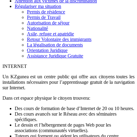
Attention aux victimes de la discrimination
Régulariser ma situation
Permis de résidence
Permis de Travail
Autorisation de séjour
Nationalité
Asile, refuge et apatridie
Retour Volontaire des immigrants
La légalisation de documents
Orientation Juridique
Assistance Juridique Gratuite
INTERNET
Un KZgunea est un centre public qui offre aux citoyens toutes les
installations nécessaires pour l’apprentissage gratuit de la navigation
sur Internet.
Dans cet espace physique le citoyen trouvera:
Des cours de formation de base d’Internet de 20 ou 10 heures.
Des cours avancés sur le Réseau avec des séminaires
spécifiques.
Le dessin et l’hébergement de pages Web pour les
associations (communautés virtuelles).
Tuteurs qui forment ou aident les utilisateurs du centre.