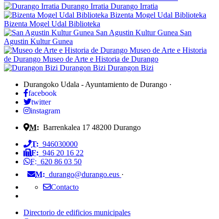
Durango Irratia
Durango Irratia
Bizenta Mogel Udal Biblioteka
Bizenta Mogel Udal Biblioteka
San Agustin Kultur Gunea
San
Agustin Kultur Gunea
Museo de Arte e Historia
de Durango
Museo de Arte e Historia de Durango
Durangon Bizi
Durangon Bizi
Durangoko Udala - Ayuntamiento de Durango
·
facebook
twitter
instagram
M:
Barrenkalea 17
48200
Durango
T:
946030000
F:
946 20 16 22
F:
620 86 03 50
M:
durango@durango.eus
·
Contacto
Directorio de edificios municipales