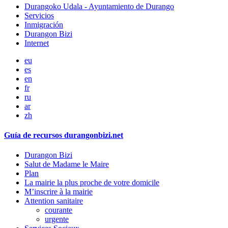
Durangoko Udala - Ayuntamiento de Durango
Servicios
Inmigración
Durangon Bizi
Internet
eu
es
en
fr
ru
ar
zh
Guía de recursos durangonbizi.net
Durangon Bizi
Salut de Madame le Maire
Plan
La mairie la plus proche de votre domicile
M’inscrire à la mairie
Attention sanitaire
courante
urgente