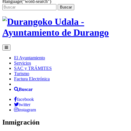
#language("word-search")
Buscar
El Ayuntamiento
Servicios
SAC y TRÁMITES
Turismo
Factura Electrónica
Buscar
facebook
twitter
instagram
Inmigración