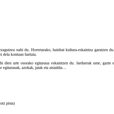
zagutzea nahi du. Horretarako, hainbat kultura-eskaintza garatzen du
zi dela kontuan hartuta.
hi dien urte osorako egitaraua eskaintzen du. Jarduerak ume, gazte e
le egitarauak, azokak, jaiak eta aisialdia…
tz pista)