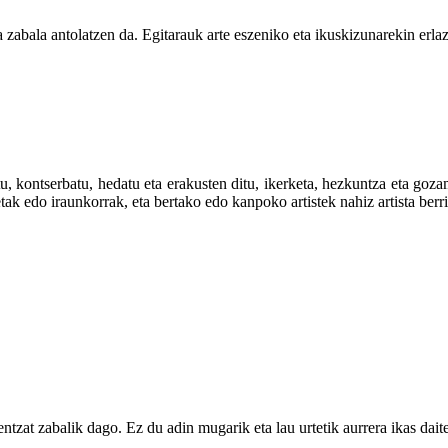
zabala antolatzen da. Egitarauk arte eszeniko eta ikuskizunarekin erla
 kontserbatu, hedatu eta erakusten ditu, ikerketa, hezkuntza eta goza
tak edo iraunkorrak, eta bertako edo kanpoko artistek nahiz artista ber
zat zabalik dago. Ez du adin mugarik eta lau urtetik aurrera ikas dait