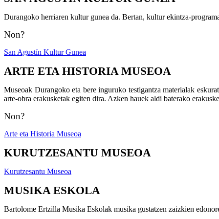
Durangoko herriaren kultur gunea da. Bertan, kultur ekintza-programa 
Non?
San Agustín Kultur Gunea
ARTE ETA HISTORIA MUSEOA
Museoak Durangoko eta bere inguruko testigantza materialak eskuratu,
arte-obra erakusketak egiten dira. Azken hauek aldi baterako erakuske
Non?
Arte eta Historia Museoa
KURUTZESANTU MUSEOA
Kurutzesantu Museoa
MUSIKA ESKOLA
Bartolome Ertzilla Musika Eskolak musika gustatzen zaizkien edonorent