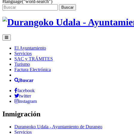
#language("word-search")
Buscar
El Ayuntamiento
Servicios
SAC y TRÁMITES
Turismo
Factura Electrónica
Buscar
facebook
twitter
instagram
Inmigración
Durangoko Udala - Ayuntamiento de Durango
Servicios