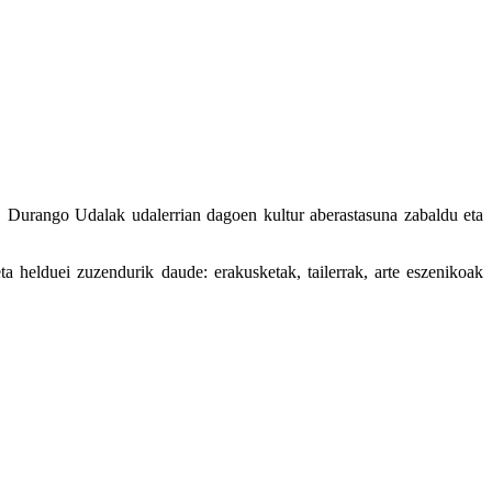
. Durango Udalak udalerrian dagoen kultur aberastasuna zabaldu eta
ta helduei zuzendurik daude: erakusketak, tailerrak, arte eszenikoak