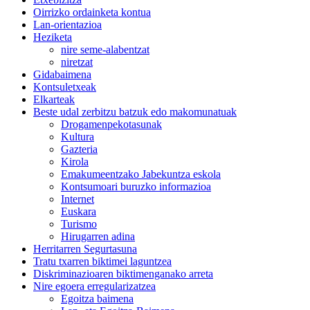
Oirrizko ordainketa kontua
Lan-orientazioa
Heziketa
nire seme-alabentzat
niretzat
Gidabaimena
Kontsuletxeak
Elkarteak
Beste udal zerbitzu batzuk edo makomunatuak
Drogamenpekotasunak
Kultura
Gazteria
Kirola
Emakumeentzako Jabekuntza eskola
Kontsumoari buruzko informazioa
Internet
Euskara
Turismo
Hirugarren adina
Herritarren Segurtasuna
Tratu txarren biktimei laguntzea
Diskriminazioaren biktimenganako arreta
Nire egoera erregularizatzea
Egoitza baimena