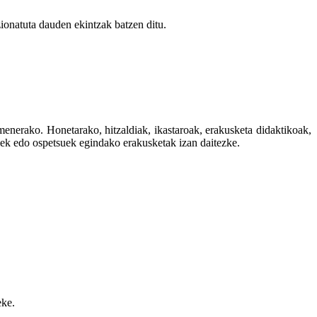
zionatuta dauden ekintzak batzen ditu.
menerako. Honetarako, hitzaldiak, ikastaroak, erakusketa didaktikoak,
riek edo ospetsuek egindako erakusketak izan daitezke.
eke.