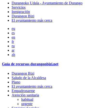
Durangoko Udala - Ayuntamiento de Durango
Servicios
Inmigración
Durangon Bizi
El ayuntamiento más cerca
eu
es
en
fr
ru
ar
zh
Guía de recursos durangonbizi.net
Durangon Bizi
Saludo de la Alcaldesa
Plano
El ayuntamiento más cerca
Empadronarme
Atención sanitaria
habitual
urgente