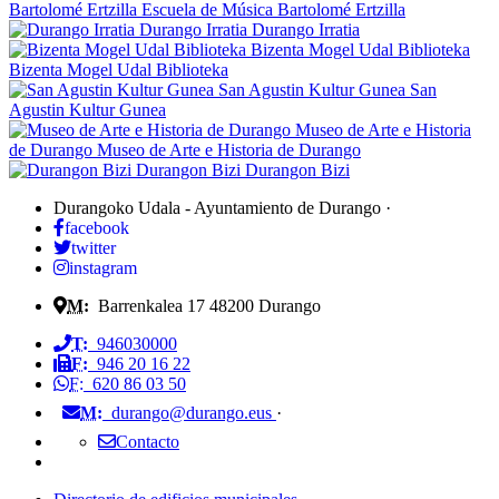
Bartolomé Ertzilla
Escuela de Música Bartolomé Ertzilla
Durango Irratia
Durango Irratia
Bizenta Mogel Udal Biblioteka
Bizenta Mogel Udal Biblioteka
San Agustin Kultur Gunea
San
Agustin Kultur Gunea
Museo de Arte e Historia
de Durango
Museo de Arte e Historia de Durango
Durangon Bizi
Durangon Bizi
Durangoko Udala - Ayuntamiento de Durango
·
facebook
twitter
instagram
M:
Barrenkalea 17
48200
Durango
T:
946030000
F:
946 20 16 22
F:
620 86 03 50
M:
durango@durango.eus
·
Contacto