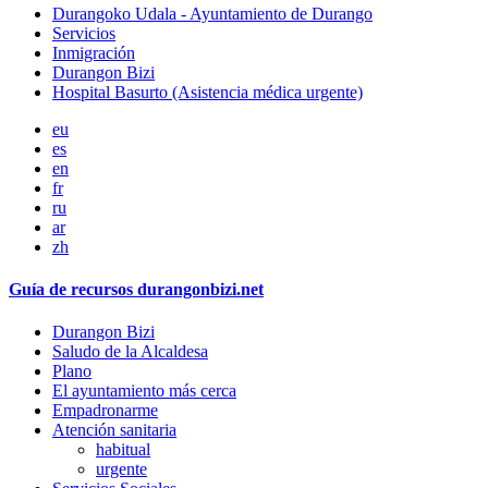
Durangoko Udala - Ayuntamiento de Durango
Servicios
Inmigración
Durangon Bizi
Hospital Basurto (Asistencia médica urgente)
eu
es
en
fr
ru
ar
zh
Guía de recursos durangonbizi.net
Durangon Bizi
Saludo de la Alcaldesa
Plano
El ayuntamiento más cerca
Empadronarme
Atención sanitaria
habitual
urgente